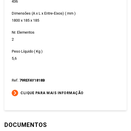
436
Dimensões (A x L x Entre-Eixos) ( mm )
1800 x 185 x 185
Nr. Elementos
2
Peso Líquido ( Kg )
5,6
Ref.
79REFAY1818B
CLIQUE PARA MAIS INFORMAÇÃO
DOCUMENTOS